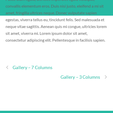
convallis elementum eros. Duis nisi justo, eleifend a mi sit
amet, fringilla ultrices neque. Donec vulputate sapien
egestas, viverra tellus eu, tincidunt felis. Sed malesuada et
neque vitae sagittis. Aenean quis mi congue, ultricies lorem
sit amet, viverra mi. Lorem ipsum dolor sit amet,
consectetur adipiscing elit. Pellentesque in facilisis sapien.
Gallery – 7 Columns
Gallery – 3 Columns